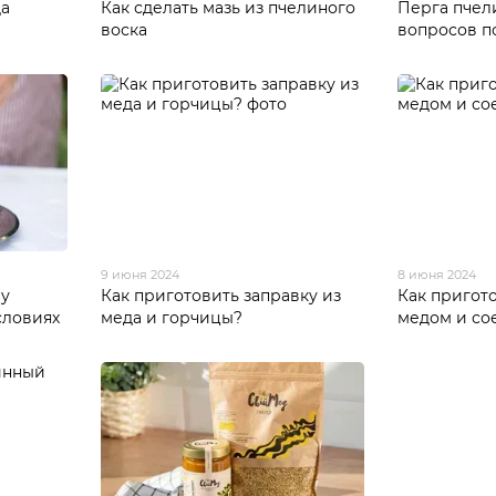
да
Как сделать мазь из пчелиного
Перга пчели
воска
вопросов п
9 июня 2024
8 июня 2024
ву
Как приготовить заправку из
Как пригото
словиях
меда и горчицы?
медом и со