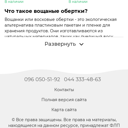
В наличии
В наличии
Что такое вощаные обертки?
Вощанки или восковые обертки - это экологическая
альтернатива пластиковым пакетам и пленке для
хранения продуктов. Они изготавливаются из
натуральных материалов, таких как пчелиный воск,
ткань, растительные масла или смола.
Развернуть
Преимущества использования вощанок
Экологическая составляющая: вощанки
многоразовые и полностью разлагаемые, что
помогает сократить использование одноразового
пластика.
096 050-51-92
044 333-48-63
Природные свойства: пчелиный воск обладает
Контакты
антисептическими свойствами, что способствует
сохранению продуктов свежими на дольший
Полная версия сайта
период времени.
Удобство использования: благодаря гибкости
Карта сайта
материала, вощанки легко принимают форму
© Все права защищены. Все права на материалы,
продуктов или посуды, что делает их
находящиеся на данном ресурсе, принадлежат ФЛП
универсальными для различных видов еды.