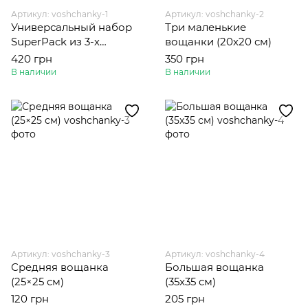
Артикул: voshchanky-1
Артикул: voshchanky-2
Универсальный набор
Три маленькие
SuperPack из 3-х
вощанки (20х20 см)
вощанок разных
420 грн
350 грн
размеров
В наличии
В наличии
Артикул: voshchanky-3
Артикул: voshchanky-4
Средняя вощанка
Большая вощанка
(25×25 см)
(35x35 см)
120 грн
205 грн