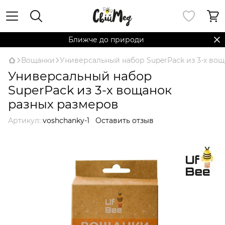
Ближче до природи
Вощанки
Универсальный набор SuperPack из 3-х во
Универсальный набор
SuperPack из 3-х вощанок
разных размеров
Артикул:
voshchanky-1
Оставить отзыв