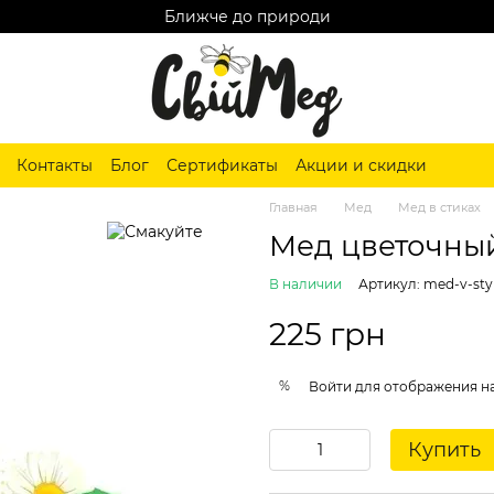
Ближче до природи
Контакты
Блог
Сертификаты
Акции и скидки
Главная
Мед
Мед в стиках
Мед цветочный 
В наличии
Артикул: med-v-sty
225 грн
%
Войти
для отображения н
Купить