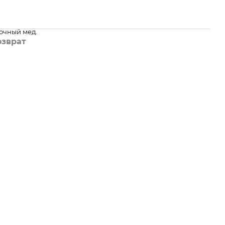
очный мед.
озврат