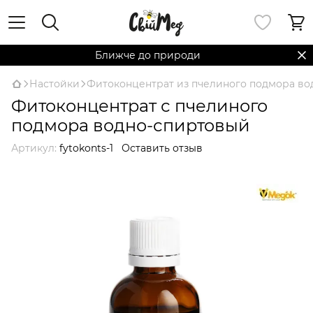
Ближче до природи
Настойки
Фитоконцентрат из пчелиного подмора во
Фитоконцентрат с пчелиного
подмора водно-спиртовый
Артикул:
fytokonts-1
Оставить отзыв