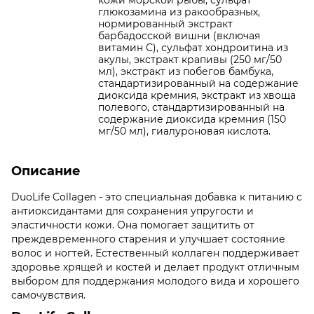
кожи морской рыбы, сульфат
глюкозамина из ракообразных,
нормированный экстракт
барбадосской вишни (включая
витамин С), сульфат хондроитина из
акулы, экстракт крапивы (250 мг/50
мл), экстракт из побегов бамбука,
стандартизированный на содержание
диоксида кремния, экстракт из хвоща
полевого, стандартизированный на
содержание диоксида кремния (150
мг/50 мл), гиалуроновая кислота.
Описание
DuoLife Collagen - это специальная добавка к питанию с
антиоксидантами для сохранения упругости и
эластичности кожи. Она помогает защитить от
преждевременного старения и улучшает состояние
волос и ногтей. Естественный коллаген поддерживает
здоровье хрящей и костей и делает продукт отличным
выбором для поддержания молодого вида и хорошего
самочувствия.