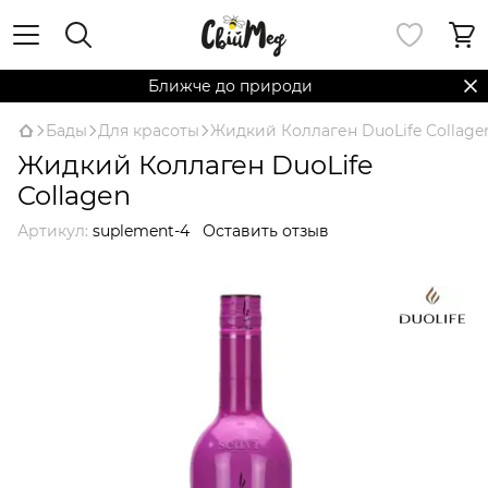
Ближче до природи
Бады
Для красоты
Жидкий Коллаген DuoLife Collage
Жидкий Коллаген DuoLife
Collagen
Артикул:
suplement-4
Оставить отзыв