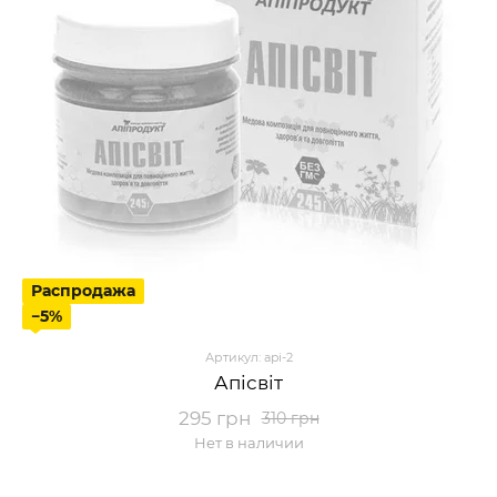
Распродажа
−5%
Артикул: api-2
Апісвіт
295 грн
310 грн
Нет в наличии