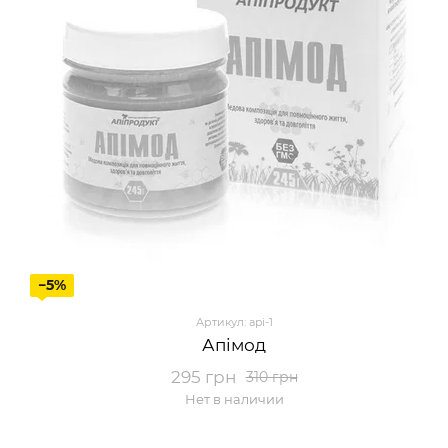
−5%
Артикул: api-1
Апімод
295 грн
310 грн
Нет в наличии