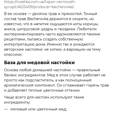
https://rozetka.com.ua/liquor-vermouth-
syrup/c4625409/producer=becherovka/
.
В ее основе — десятки трав и пряностей. Точный
состав трав Becherovka держится в секрете, но
известно, что в напитке ощущаются ноты корицы,
аниса, цитрусовой цедры и гвоздики. Любители
экспериментировать часто вдохновляются такими
рецептами, пытаясь создать собственную
интерпретацию дома. Именно так и рождаются
авторские настойки: не копии, а вариации на тему
классики.
База для медовой настойки
Основа любой домашней настойки — правильный
баланс ингредиентов. Мед в этом случае работает не
просто как подсластитель, а как полноценный
ароматический компонент. Он сглаживает горечь трав
и добавляет теплые цветочные оттенки.
Чаще всего для настоек используют такие
ингредиенты:
липовый или цветочный мед;