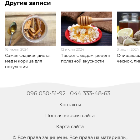
Другие записи
16 июля 2024
12 июля 2024
3 июля 2024
Самая сладкая диета:
Творог с медом: рецепт
Очищающа
мед и корица для
полезной вкусности
чеснок, ли
похудения
096 050-51-92
044 333-48-63
Контакты
Полная версия сайта
Карта сайта
© Все права защищены. Все права на материалы,