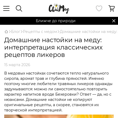
Ближче до природи
Блог
Рецепты с медом
Домашние настойки на меду:
Домашние настойки на меду:
интерпретация классических
рецептов ликеров
15 марта 2026
В медовых настойках сочетаются тепло натурального
сиропа, аромат трав и глубина пряностей. Именно
поэтому многие любители травяных ликеров однажды
задумываются: можно ли самостоятельно повторить
характер напитков вроде Бехеровки? Ответ — да, но с
нюансами. Домашние настойки не копируют
оригинальные рецепты, а скорее, становятся их
творческой интерпретацией.