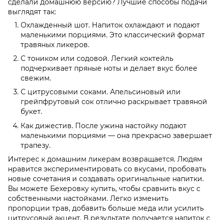
сделали домашнюю версию? Лучшие способы подачи
выглядят так:
Охлажденный шот. Напиток охлаждают и подают
маленькими порциями. Это классический формат
травяных ликеров.
С тоником или содовой. Легкий коктейль
подчеркивает пряные ноты и делает вкус более
свежим.
С цитрусовыми соками. Апельсиновый или
грейпфрутовый сок отлично раскрывает травяной
букет.
Как дижестив. После ужина настойку подают
маленькими порциями — она прекрасно завершает
трапезу.
Интерес к домашним ликерам возвращается. Людям
нравится экспериментировать со вкусами, пробовать
новые сочетания и создавать оригинальные напитки.
Вы можете Бехеровку купить, чтобы сравнить вкус с
собственными настойками. Легко изменить
пропорции трав, добавить больше меда или усилить
цитрусовый акцент. В результате получается напиток с