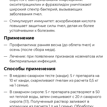
окситетрациклин и фуразолидон уничтожают
широкий спектр бактерий, вызывающих
заболевания пчел.
Стимулирует иммунитет: аскорбиновая кислота
повышает защитные силы пчел, делая их более
устойчивыми к болезням.
Применение
Профилактика: ранняя весна (до облета пчел) и
осень (после сбора меда).
Лечение: при появлении признаков нозематоза или
бактериальных инфекций.
Способы применения
В медово-сахарном тесте (канди): 5 г препарата на
10 кг канди, скармливают пчелам из расчета 0,5 кг
на 1 семью.
В сахарном сиропе: 5 г препарата растворяют в 50
мл теплой воды, затем смешивают с 20 л сахарного
сиропа (1:1). Полученный раствор заливают в
кормушки из расчета 1 л на 1 семью. Обработку