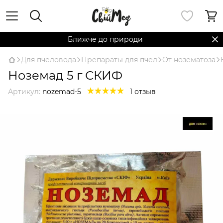
Ближче до природи
Для пчеловода
Препараты для пчел
От нозематоза
Ноземад 5 г СКИФ
Артикул:
nozemad-5
1 отзыв