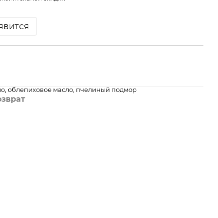
явится
о, облепиховое масло, пчелиный подмор
озврат