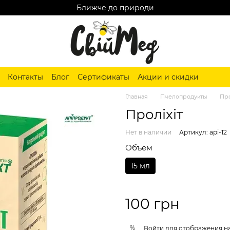
Ближче до природи
Контакты
Блог
Сертификаты
Акции и скидки
Главная
Пчелопродукты
Пр
Проліхіт
Нет в наличии
Артикул: api-12
Объем
15 мл
100 грн
%
Войти
для отображения н