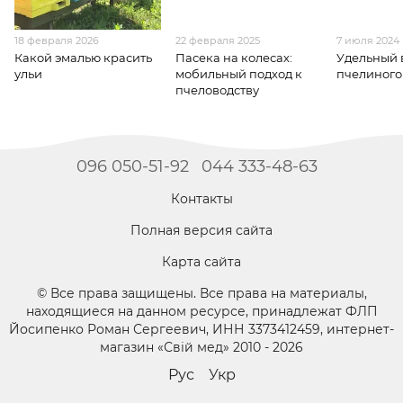
18 февраля 2026
22 февраля 2025
7 июля 2024
Какой эмалью красить
Пасека на колесах:
Удельный 
ульи
мобильный подход к
пчелиного
пчеловодству
096 050-51-92
044 333-48-63
Контакты
Полная версия сайта
Карта сайта
© Все права защищены. Все права на материалы,
находящиеся на данном ресурсе, принадлежат ФЛП
Йосипенко Роман Сергеевич, ИНН 3373412459, интернет-
магазин «Свій мед» 2010 - 2026
Рус
Укр