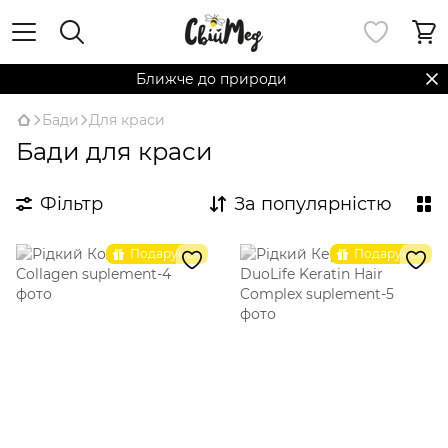
Ближче до природи
Бади
Для краси
Бади для краси
Фільтр
За популярністю
Подарунок
Подарунок