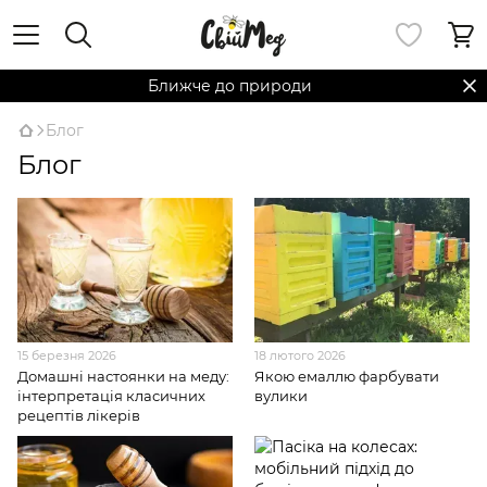
Ближче до природи
Блог
Блог
15 березня 2026
18 лютого 2026
Домашні настоянки на меду:
Якою емаллю фарбувати
інтерпретація класичних
вулики
рецептів лікерів