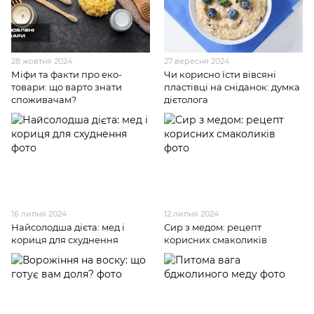
28 жовтня 2024
27 вересня 2024
Міфи та факти про еко-
Чи корисно їсти вівсяні
товари: що варто знати
пластівці на сніданок: думка
споживачам?
дієтолога
16 липня 2024
12 липня 2024
Найсолодша дієта: мед і
Сир з медом: рецепт
кориця для схуднення
корисних смаколиків