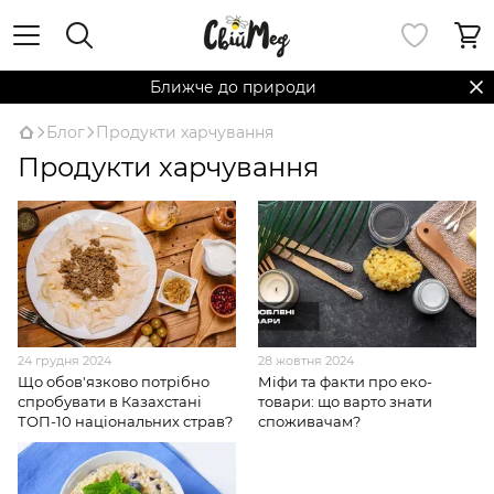
Ближче до природи
Блог
Продукти харчування
Продукти харчування
24 грудня 2024
28 жовтня 2024
Що обов'язково потрібно
Міфи та факти про еко-
спробувати в Казахстані
товари: що варто знати
ТОП-10 національних страв?
споживачам?