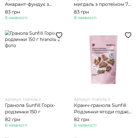
Амарант-фундук з
мигдаль з протеїном 73
протеїном 73 г
г
83 грн
83 грн
В наявності
В наявності
Артикул: hranola-2
Артикул: hranola-3
Гранола Sunfill Горіх-
Кранч-гранола Sunfill
родзинки 150 г
Родзинки-ягоди годжі
150 г
82 грн
82 грн
В наявності
В наявності