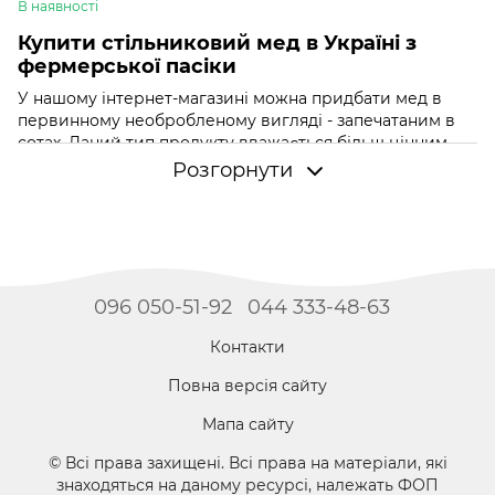
В наявності
Купити стільниковий мед в Україні з
фермерської пасіки
У нашому інтернет-магазині можна придбати мед в
первинному необробленому вигляді - запечатаним в
сотах. Даний тип продукту вважається більш цінним,
тому що в ньому присутні частинки воску, забруса,
Розгорнути
прополісу, пилку і перги.
У нас ви можете купити медові стільники з різним
складом. Залежно від сезону і розташування пасіки
можливо переважання нектару акації, гречки,
соняшнику або різнотрав'я. Але є дещо спільне: в
096 050-51-92
044 333-48-63
воскових сотах нектар кристалізується набагато
повільніше, ніж викачаний.
Контакти
Але, незалежно від складу, ми гарантуємо
натуральність і якість реалізованої продукції. Всі
Повна версія сайту
товари проходять дослідження в лабораторії Інституту
П. І. Прокоповича. За підсумками нам видається
Мапа сайту
сертифікат на відповідність нормам ДСТУ, копію якого
© Всі права захищені. Всі права на матеріали, які
ми завжди готові надати і вам.
знаходяться на даному ресурсі, належать ФОП