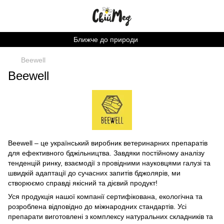
Ближче до природи
Beewell
Beewell
Beewell – це український виробник ветеринарних препаратів
для ефективного бджільництва. Завдяки постійному аналізу
тенденцій ринку, взаємодії з провідними науковцями галузі та
швидкій адаптації до сучасних запитів бджолярів, ми
створюємо справді якісний та дієвий продукт!
Уся продукція нашої компанії сертифікована, екологічна та
розроблена відповідно до міжнародних стандартів. Усі
препарати виготовлені з комплексу натуральних складників та