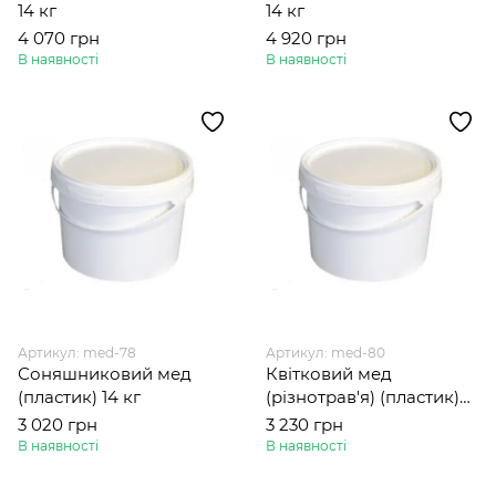
14 кг
14 кг
4 070 грн
4 920 грн
В наявності
В наявності
Артикул: med-78
Артикул: med-80
Соняшниковий мед
Квітковий мед
(пластик) 14 кг
(різнотрав'я) (пластик)
14 кг
3 020 грн
3 230 грн
В наявності
В наявності