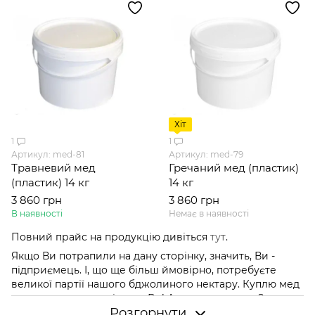
Хіт
1
1
Артикул: med-81
Артикул: med-79
Травневий мед
Гречаний мед (пластик)
(пластик) 14 кг
14 кг
3 860 грн
3 860 грн
В наявності
Немає в наявності
Повний прайс на продукцію дивіться
тут
.
Якщо Ви потрапили на дану сторінку, значить, Ви -
підприємець. І, що ще більш ймовірно, потребуєте
великої партії нашого бджолиного нектару. Куплю мед
оптом - твердо вирішили Ви! Але от невдача ... З чого ж
Розгорнути
почати? Де знайти чесного продавця, та ще й такого,