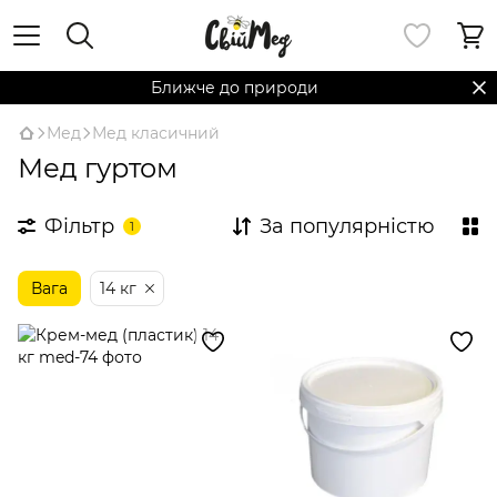
Ближче до природи
Мед
Мед класичний
Мед гуртом
Фільтр
За популярністю
1
Вага
14 кг