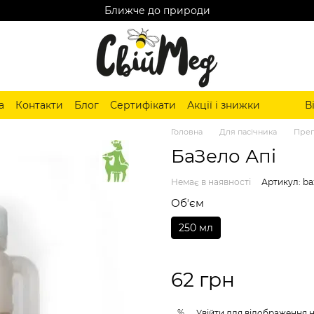
Ближче до природи
а
Контакти
Блог
Сертифікати
Акції і знижки
В
Головна
Для пасічника
Преп
БаЗело Апі
Немає в наявності
Артикул: ba
Обʼєм
250 мл
62 грн
%
Увійти
для відображення 