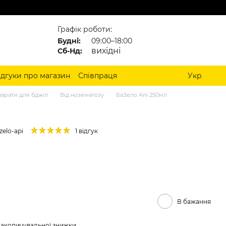
Графік роботи:
Будні:
09:00–18:00
вихідні
Сб-Нд:
ідгуки про магазин
Співпраця
Укр
арати для бджіл
Від нозематозу
БаЗело Апі 250мл
zelo-api
1 відгук
В бажання
накопичувальної знижки