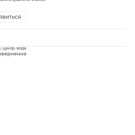
'явиться
 цукор, вода.
овернення