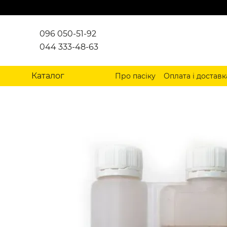
Перейти до основного контенту
096 050-51-92
044 333-48-63
Каталог
Про пасіку
Оплата і доставк