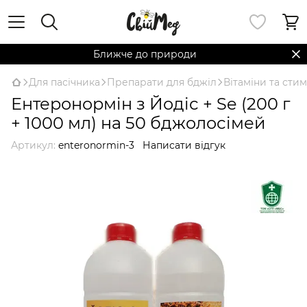
Ближче до природи
Для пасічника
Препарати для бджіл
Вітаміни та сти
Ентеронормін з Йодіс + Se (200 г
+ 1000 мл) на 50 бджолосімей
Артикул:
enteronormin-3
Написати відгук