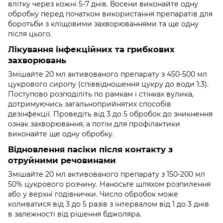
влітку через кожні 5-7 днів. Восени виконайте одну
обробку перед початком використання препаратів для
боротьби з кліщовими захворюваннями та ще одну
після цього.
Лікування інфекційних та грибкових
захворювань
Змішайте 20 мл активованого препарату з 450-500 мл
цукрового сиропу (співвідношення цукру до води 1:3).
Поступово розподіліть по рамкам і стінках вулика,
дотримуючись загальноприйнятих способів
дезінфекції. Проведіть від 3 до 5 обробок до зникнення
ознак захворювання, а потім для профілактики
виконайте ще одну обробку.
Відновлення пасіки після контакту з
отруйними речовинами
Змішайте 20 мл активованого препарату з 150-200 мл
50% цукрового розчину. Наносьте шляхом розпилення
або у верхні годівнички. Число обробок може
коливатися від 3 до 5 разів з інтервалом від 1 до 3 днів
в залежності від рішення бджоляра.