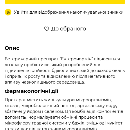
Увійти
для відображення накопичувальної знижки
%
До обраного
Опис
Ветеринарний препарат “Ентеронормін” відноситься
до класу пробіотиків, який розроблений для
підвищення стійкості бджолиних сімей до захворювань
і сприяє їх росту та відновленню після негативного
впливу навколишнього середовища.
Фармакологічні дії
Препарат містить живі культури мікроорганізмів,
хітозан, мікробіологічний пептон, артезіанську воду,
збагачену йодом і селеном. Ця комбінація компонентів
допомагає нормалізувати обмінні процеси та
мікрофлору травної системи у бджіл, зміцнює імунітет
та захищає від патогенних мікроорганізмів.