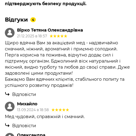
підтверджують безпеку продукції.
Відгуки
4
Вірко Тетяна Олександрівна
21.12.2025 в 18:57
Щиро вдячна Вам за акацієвий мед - надзвичайно
смачний, ніжний, ароматний і приємно солодкий.
Перга корисна та поживна, відчутно додає сил і
підтримує організм. Бджолиний віск натуральний і
якісний, видно турботу та любов до своєї справи. Дуже
задоволені цими продуктами!
Бажаємо Вам вдячних клієнтів, стабільного попиту та
успішного розвитку продажів!
Відповісти
Михайло
13.09.2024 в 18:58
Мед чудовий, справжній і смачний.
Відповісти
Олександра