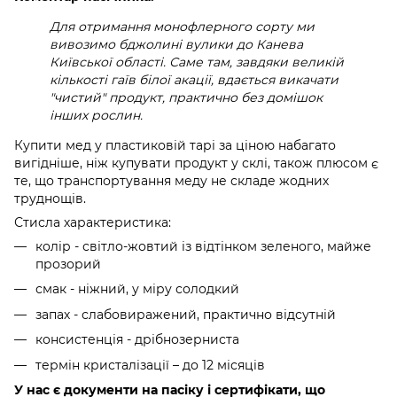
Для отримання монофлерного сорту ми
вивозимо бджолині вулики до Канева
Київської області. Саме там, завдяки великій
кількості гаїв білої акації, вдається викачати
"чистий" продукт, практично без домішок
інших рослин.
Купити мед у пластиковій тарі за ціною набагато
вигідніше, ніж купувати продукт у склі, також плюсом є
те, що транспортування меду не складе жодних
труднощів.
Стисла характеристика:
колір - світло-жовтий із відтінком зеленого, майже
прозорий
смак - ніжний, у міру солодкий
запах - слабовиражений, практично відсутній
консистенція - дрібнозерниста
термін кристалізації – до 12 місяців
У нас є документи на пасіку і сертифікати, що