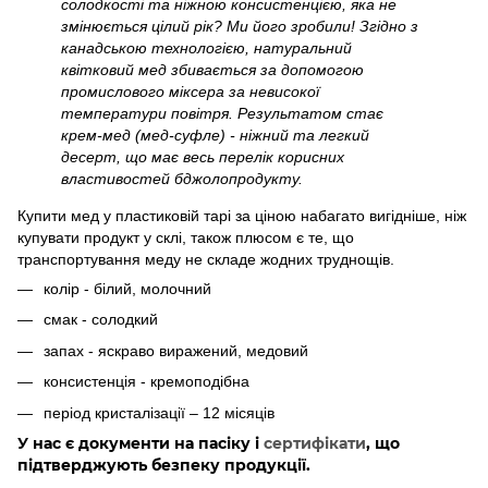
солодкості та ніжною консистенцією, яка не
змінюється цілий рік? Ми його зробили! Згідно з
канадською технологією, натуральний
квітковий мед збивається за допомогою
промислового міксера за невисокої
температури повітря. Результатом стає
крем-мед (мед-суфле) - ніжний та легкий
десерт, що має весь перелік корисних
властивостей бджолопродукту.
Купити мед у пластиковій тарі за ціною набагато вигідніше, ніж
купувати продукт у склі, також плюсом є те, що
транспортування меду не складе жодних труднощів.
колір - білий, молочний
смак - солодкий
запах - яскраво виражений, медовий
консистенція - кремоподібна
період кристалізації – 12 місяців
У нас є документи на пасіку і
сертифікати
, що
підтверджують безпеку продукції.