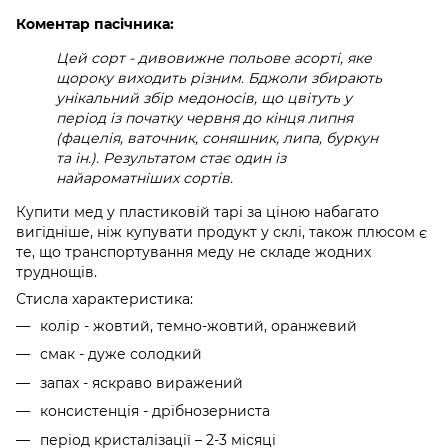
Коментар пасічника:
Цей сорт - дивовижне польове асорті, яке
щороку виходить різним. Бджоли збирають
унікальний збір медоносів, що цвітуть у
період із початку червня до кінця липня
(фацелія, ваточник, соняшник, липа, буркун
та ін.). Результатом стає один із
найароматніших сортів.
Купити мед у пластиковій тарі за ціною набагато
вигідніше, ніж купувати продукт у склі, також плюсом є
те, що транспортування меду не складе жодних
труднощів.
Стисла характеристика:
колір - жовтий, темно-жовтий, оранжевий
смак - дуже солодкий
запах - яскраво виражений
консистенція - дрібнозерниста
період кристалізації – 2-3 місяці