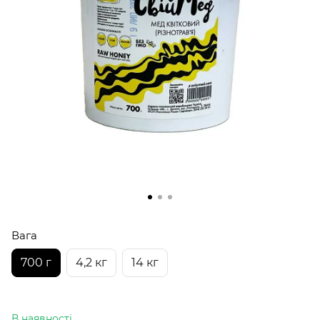
Вага
700 г
4,2 кг
14 кг
В наявності