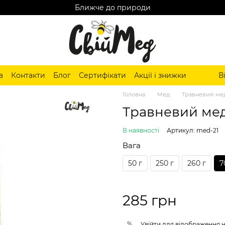
Ближче до природи
а
Контакти
Блог
Сертифікати
Акції і знижки
В
Головна
Мед
Травневий мед
Травневий ме
В наявності
Артикул: med-21
Вага
50 г
250 г
260 г
7
285 грн
%
Увійти
для відображення 