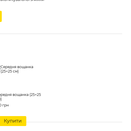
редня вощанка (25×25
)
0 грн
Купити