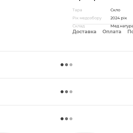
Тара
Скло
Рік медозбору
2024 рік
Склад
Мед натур
Доставка
Оплата
П