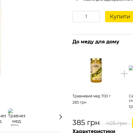
Купити
До меду для дому
Травневий мед 700 г
Се
см
285 грн
12
385 грн
405 грн
Характеристики