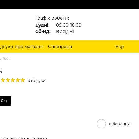
Графік роботи:
Будні:
09:00–18:00
вихідні
Сб-Нд:
ідгуки про магазин
Співпраця
Укр
 700 г
д
3 відгуки
00 г
В бажання
накопичувальної знижки