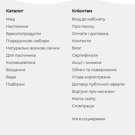
Каталог
Клієнтам
Мед
Вхід до кабінету
Настоянки
Про пасіку
Бджолопродукти
Оплата і доставка
Подарункові набори
Контакти
Натуральні воскові свічки
Блог
Для пасічника
Сертифікати
Космецевтика
Акції і знижки
Вощанки
Обмін та повернення
Бади
Угода користувача
Підбірки
Договір публічної оферти
Відгуки про магазин
Мапа сайту
Співпраця
Ми в соцмережах