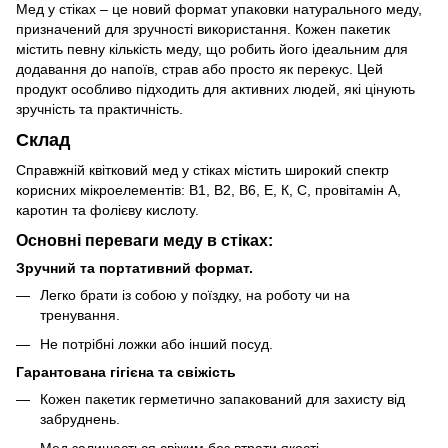
Мед у стіках – це новий формат упаковки натурального меду,
призначений для зручності використання. Кожен пакетик
містить певну кількість меду, що робить його ідеальним для
додавання до напоїв, страв або просто як перекус. Цей
продукт особливо підходить для активних людей, які цінують
зручність та практичність.
Склад
Справжній квітковий мед у стіках містить широкий спектр
корисних мікроелементів: В1, В2, В6, Е, К, С, провітамін А,
каротин та фолієву кислоту.
Основні переваги меду в стіках:
Зручний та портативний формат.
Легко брати із собою у поїздку, на роботу чи на
тренування.
Не потрібні ложки або інший посуд.
Гарантована гігієна та свіжість
Кожен пакетик герметично запакований для захисту від
забруднень.
Мед залишається свіжим без втрати якості.