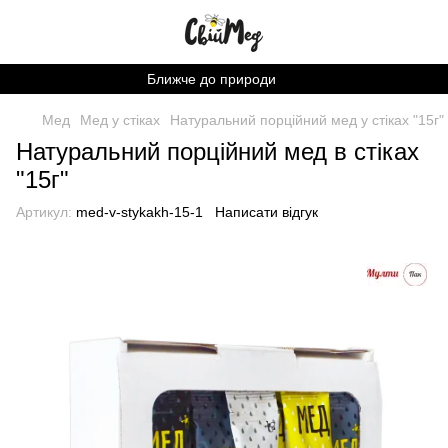
Ближче до природи
Мед
Мед у стіках
Натуральний порційний мед у стіках "15г"
Натуральний порційний мед в стіках
"15г"
Артикул:
med-v-stykakh-15-1
Написати відгук