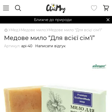
Ближче до природи
Мед
Медове мило
Медове мило “Для всієї сім’ї”
Медове мило “Для всієї сім’ї”
Артикул:
api-40
Написати відгук