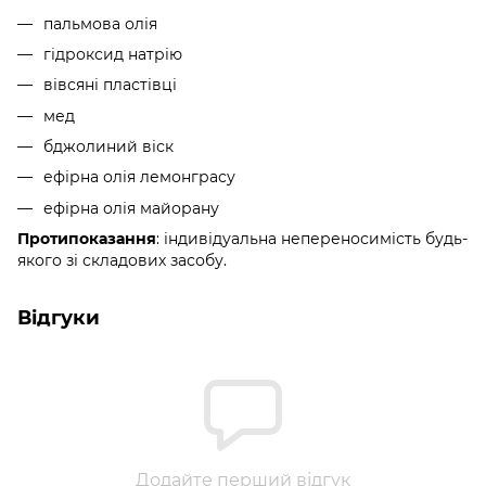
пальмова олія
гідроксид натрію
вівсяні пластівці
мед
бджолиний віск
ефірна олія лемонграсу
ефірна олія майорану
Протипоказання
: індивідуальна непереносимість будь-
якого зі складових засобу.
Відгуки
Додайте перший відгук