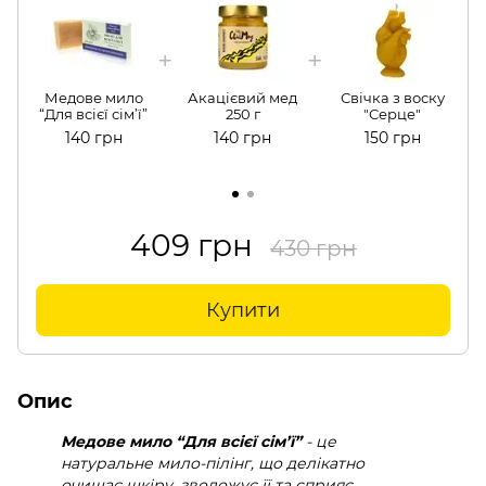
Медове мило
Акацієвий мед
Свічка з воску
“Для всієї сім’ї”
250 г
"Серце"
140 грн
140 грн
150 грн
409 грн
430 грн
Купити
Опис
Медове мило “Для всієї сім’ї”
- це
натуральне мило-пілінг, що делікатно
очищає шкіру, зволожує її та сприяє