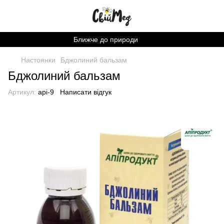
Ближче до природи
Настоянки
Бджолиний бальзам
Бджолиний бальзам
Артикул:
api-9
Написати відгук