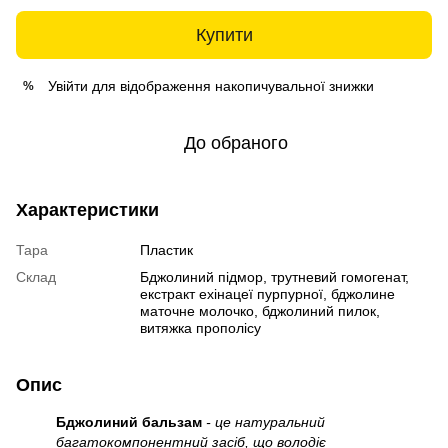
Купити
Увійти
для відображення накопичувальної знижки
%
До обраного
Характеристики
Тара
Пластик
Склад
Бджолиний підмор, трутневий гомогенат,
екстракт ехінацеї пурпурної, бджолине
маточне молочко, бджолиний пилок,
витяжка прополісу
Опис
Бджолиний бальзам
- це натуральний
багатокомпонентний засіб, що володіє