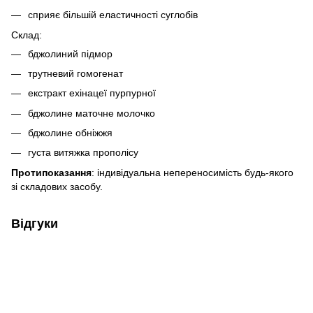
сприяє більшій еластичності суглобів
Склад:
бджолиний підмор
трутневий гомогенат
екстракт ехінацеї пурпурної
бджолине маточне молочко
бджолине обніжжя
густа витяжка прополісу
Протипоказання
: індивідуальна непереносимість будь-якого
зі складових засобу.
Відгуки