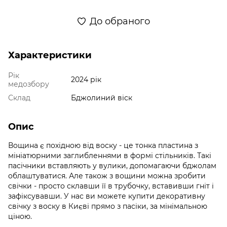
До обраного
Характеристики
Рік
2024 рік
медозбору
Склад
Бджолиний віск
Опис
Вощина є похідною від воску - це тонка пластина з
мініатюрними заглибленнями в формі стільників. Такі
пасічники вставляють у вулики, допомагаючи бджолам
облаштуватися. Але також з вощини можна зробити
свічки - просто склавши її в трубочку, вставивши гніт і
зафіксувавши. У нас ви можете купити декоративну
свічку з воску в Києві прямо з пасіки, за мінімальною
ціною.