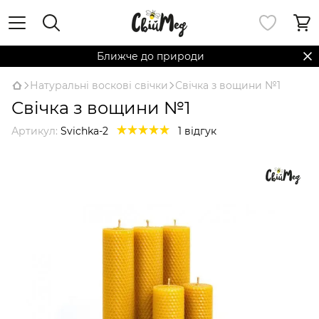
Ближче до природи
Натуральні воскові свічки
Свічка з вощини №1
Свічка з вощини №1
Артикул:
Svichka-2
1 відгук