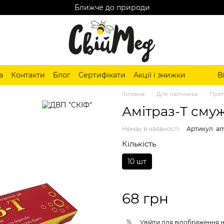
Ближче до природи
а
Контакти
Блог
Сертифікати
Акції і знижки
В
Головна
Для пасічника
Преп
Амітраз-Т смуж
Немає в наявності
Артикул: am
Кількість
10 шт
68 грн
%
Увійти
для відображення 