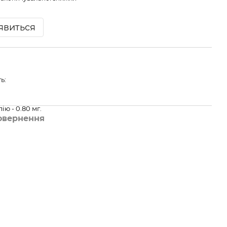
'явиться
ь:
ю - 0.80 мг.
овернення