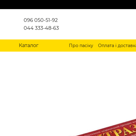
Перейти до основного контенту
096 050-51-92
044 333-48-63
Каталог
Про пасіку
Оплата і доставк