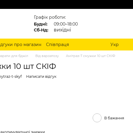
Графік роботи:
Будні:
09:00–18:00
вихідні
Сб-Нд:
ідгуки про магазин
Співпраця
Укр
арати для бджіл
Від вароатозу
Амітраз-Т смужки 10 шт СКІФ
ки 10 шт СКІФ
ytraz-t-skyf
Написати відгук
В бажання
накопичувальної знижки