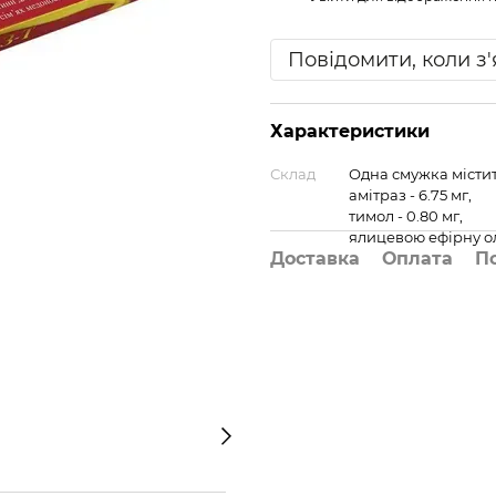
Повідомити, коли з
Характеристики
Склад
Одна смужка містит
амітраз - 6.75 мг,
тимол - 0.80 мг,
ялицевою ефірну олі
Доставка
Оплата
П