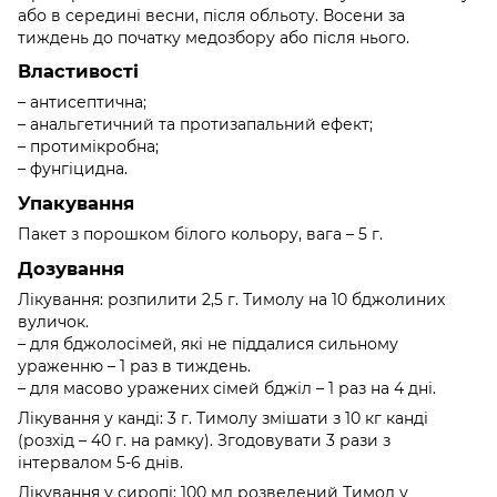
або в середині весни, після обльоту. Восени за
тиждень до початку медозбору або після нього.
Властивості
– антисептична;
– анальгетичний та протизапальний ефект;
– протимікробна;
– фунгіцидна.
Упакування
Пакет з порошком білого кольору, вага – 5 г.
Дозування
Лікування: розпилити 2,5 г. Тимолу на 10 бджолиних
вуличок.
– для бджолосімей, які не піддалися сильному
ураженню – 1 раз в тиждень.
– для масово уражених сімей бджіл – 1 раз на 4 дні.
Лікування у канді: 3 г. Тимолу змішати з 10 кг канді
(розхід – 40 г. на рамку). Згодовувати 3 рази з
інтервалом 5-6 днів.
Лікування у сиропі: 100 мл розведений Тимол у