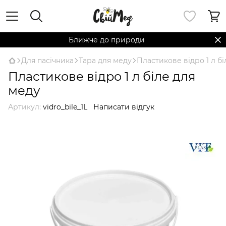
Ближче до природи
Для пасічника
Тара для меду
Пластикове відро 1 л б
Пластикове відро 1 л біле для
меду
Артикул:
vidro_bile_1L
Написати відгук