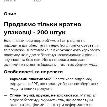
Вага, кг
9.00
Опис
Продаємо тільки кратно
упаковці - 200 штук
Біле пластикове відро об'ємом 1 літр відмінно
підходить для зберігання меду, його транспортування
та продажу. Виготовлене із високоякісного харчового
пластику це відро забезпечує максимальний рівень
зручності та безпеки. Його переваги вже давно
оцінили як приватні бджолярі, так і виробники меду.
Особливості та переваги
Харчовий пластик 5РР.
Пластикове відро має
маркування 5РР, що гарантує безпечне зберігання
меду та інших продуктів.
Стінки гнучкі, пружні, не тріскаються.
Матеріал
відра забезпечує гнучкість стін, що дозволяє їм
залишатися цілими навіть при деформаціях та