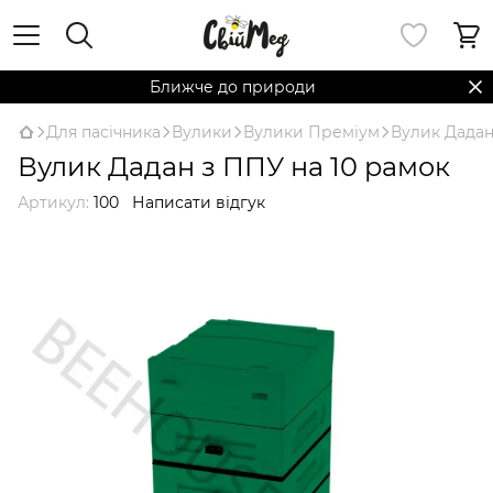
Ближче до природи
Для пасічника
Вулики
Вулики Преміум
Вулик Дада
Вулик Дадан з ППУ на 10 рамок
Артикул:
100
Написати відгук