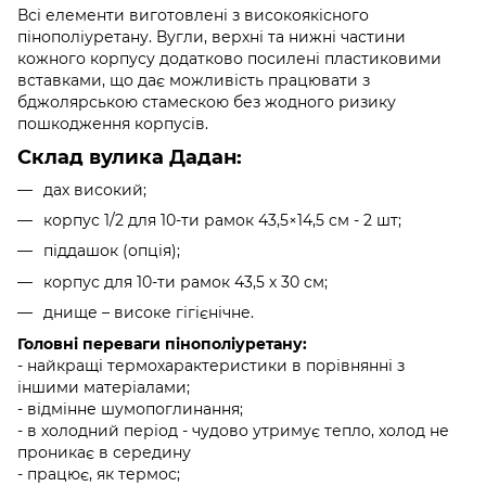
Всі елементи виготовлені з високоякісного
пінополіуретану. Вугли, верхні та нижні частини
кожного корпусу додатково посилені пластиковими
вставками, що дає можливість працювати з
бджолярською стамескою без жодного ризику
пошкодження корпусів.
Cклад вулика Дадан:
дах високий;
корпус 1/2 для 10-ти рамок 43,5×14,5 cм - 2 шт;
піддашок (опція);
корпус для 10-ти рамок 43,5 х 30 см;
днище – високе гігієнічне.
Головні переваги пінополіуретану:
- найкращі термохарактеристики в порівнянні з
іншими матеріалами;
- відмінне шумопоглинання;
- в холодний період - чудово утримує тепло, холод не
проникає в середину
- працює, як термос;