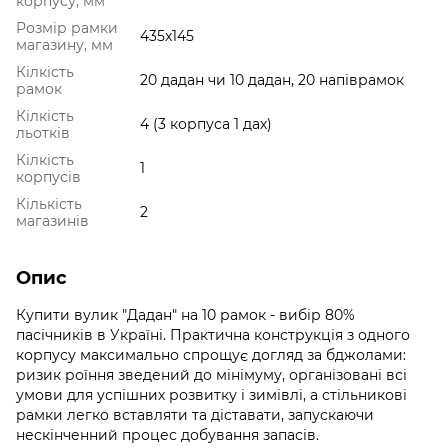
корпусу, мм
Розмір рамки
435x145
магазину, мм
Кілкість
20 дадан чи 10 дадан, 20 напіврамок
рамок
Кілкість
4 (3 корпуса 1 дах)
льотків
Кілкість
1
корпусів
Кількість
2
магазинів
Опис
Купити вулик "Дадан" на 10 рамок - вибір 80%
пасічників в Україні. Практична конструкція з одного
корпусу максимально спрощує догляд за бджолами:
ризик роїння зведений до мінімуму, організовані всі
умови для успішних розвитку і зимівлі, а стільникові
рамки легко вставляти та діставати, запускаючи
нескінченний процес добування запасів.