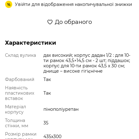
Увійти
для відображення накопичувальної знижки
%
До обраного
Характеристики
Склад вулика
дах високий; корпус дадан 1/2 : для 10-
ти рамок 43,5×14,5 cм - 2 шт; піддашок;
корпус для 10-ти рамок 43,5 х 30 см;
днище – високе гігієнічне
Фарбований
Так
Наявність
пластикових
Так
вставок
Матеріал
пінополіуретан
корпусу
Толщина
35
стінки, мм
Розмір рамки
435x300