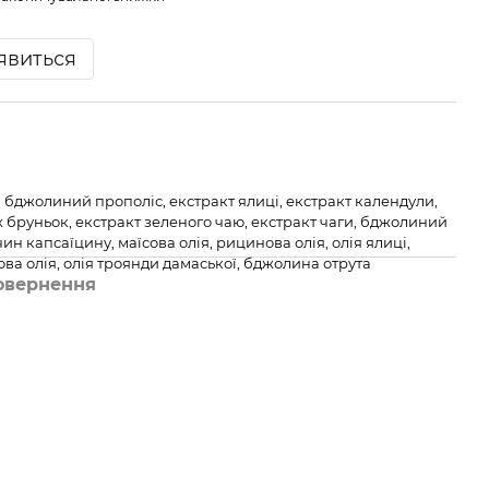
'явиться
бджолиний прополіс, екстракт ялиці, екстракт календули,
 бруньок, екстракт зеленого чаю, екстракт чаги, бджолиний
ин капсаїцину, маїсова олія, рицинова олія, олія ялиці,
ова олія, олія троянди дамаської, бджолина отрута
овернення