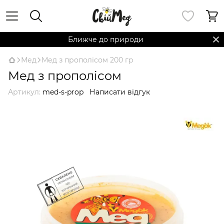
Ближче до природи
Мед
Мед з прополісом 200 гр
Мед з прополісом
Артикул:
med-s-prop
Написати відгук