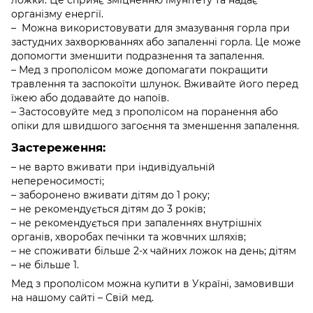
ложки. Це сприяє зміцненню імунітету та надає
організму енергії.
– Можна використовувати для змазування горла при
застудних захворюваннях або запаленні горла. Це може
допомогти зменшити подразнення та запалення.
– Мед з прополісом може допомагати покращити
травлення та заспокоїти шлунок. Вживайте його перед
їжею або додавайте до напоїв.
– Застосовуйте мед з прополісом на поранення або
опіки для швидшого загоєння та зменшення запалення.
Застереження:
– не варто вживати при індивідуальній
непереносимості;
– заборонено вживати дітям до 1 року;
– не рекомендується дітям до 3 років;
– не рекомендується при запаленнях внутрішніх
органів, хворобах печінки та жовчних шляхів;
– не споживати більше 2-х чайних ложок на день; дітям
– не більше 1.
Мед з прополісом можна купити в Україні, замовивши
на нашому сайті – Свій мед.