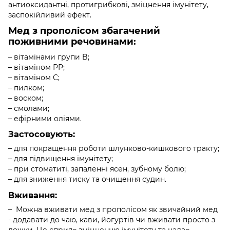
антиоксидантні, протигрибкові, зміцнення імунітету,
заспокійливий ефект.
Мед з прополісом збагачений
поживними речовинами:
– вітамінами групи B;
– вітаміном РР;
– вітаміном С;
– пилком;
– воском;
– смолами;
– ефірними оліями.
Застосовують:
– для покращення роботи шлунково-кишкового тракту;
– для підвищення імунітету;
– при стоматиті, запаленні ясен, зубному болю;
– для зниження тиску та очищення судин.
Вживання:
– Можна вживати мед з прополісом як звичайний мед
- додавати до чаю, кави, йогуртів чи вживати просто з