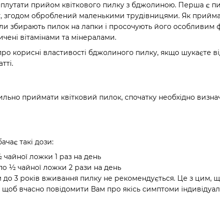
 плутати прийом квіткового пилку з бджолиною. Перша є пи
укт, згодом оброблений маленькими трудівницями. Як прийм
ли збирають пилок на лапки і просочують його особливим ф
ичені вітамінами та мінералами.
про корисні властивості бджолиного пилку, якщо шукаєте від
тті.
ильно приймати квітковий пилок, спочатку необхідно визна
чає такі дози:
 ½ чайної ложки 1 раз на день
- по ½ чайної ложки 2 рази на день
ям до 3 років вживання пилку не рекомендується. Це з цим,
 щоб вчасно повідомити Вам про якісь симптоми індивідуал