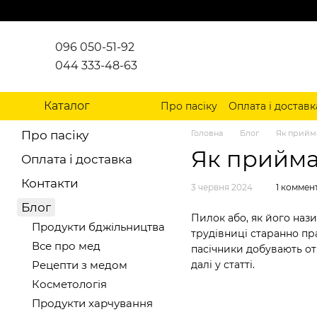
Перейти до основного контенту
096 050-51-92
044 333-48-63
Каталог
Про пасіку
Оплата і доставк
Про пасіку
Головна
Блог
Як прийм
Як прийма
Оплата і доставка
Контакти
3 червня 2024
1 коммен
Блог
Пилок або, як його наз
Продукти бджільництва
трудівниці старанно пр
Все про мед
пасічники добувають от
Рецепти з медом
далі у статті.
Косметологія
Продукти харчування