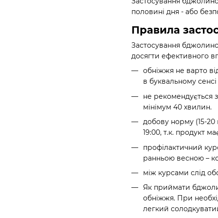
Застосування бджолиног
половині дня - або без
Правила засто
Застосування бджолиног
досягти ефективного в
обніжжя не варто ві
в буквальному сенс
не рекомендується з
мінімум 40 хвилин.
добову норму (15-20
19:00, т.к. продукт
профілактичний курс
ранньою весною – ко
між курсами слід об
Як приймати бджолин
обніжжя. При необхі
легкий солодкуватий