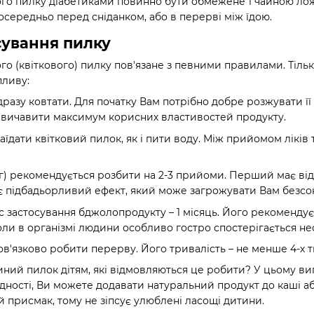
о пилку діабетиками повинно бути обмежене 1 чайною ложко
посередньо перед сніданком, або в перерві між їдою.
сування пилку
о (квіткового) пилку пов'язане з певними правилами. Тіль
пливу:
дразу ковтати. Для початку Вам потрібно добре розжувати її
і вичавити максимум корисних властивостей продукту.
аїдати квітковий пилок, як і пити воду. Між прийомом лікі
 г) рекомендується розбити на 2-3 прийоми. Перший має відб
 має підбадьорливий ефект, який може загрожувати Вам безс
 застосування бджолопродукту – 1 місяць. Його рекомендуєть
ли в організмі людини особливо гостро спостерігається нест
ов'язково робити перерву. Його тривалість – не менше 4-х т
ий пилок дітям, які відмовляються це робити? У цьому вип
дності, Ви можете додавати натуральний продукт до каші аб
 присмак, тому не зіпсує улюблені ласощі дитини.