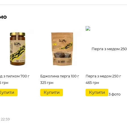
мо
д з пилком 700 г
Бджолина перга 100 г
Перга з медом 250 г
5 грн
325 грн
465 грн
Купити
Купити
Купити
 22:59