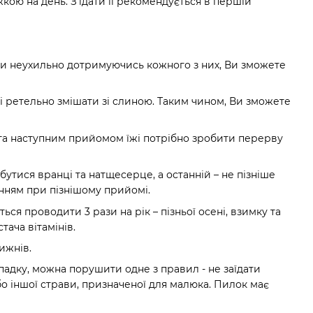
ю на день. З'їдати її рекомендується в першій
ки неухильно дотримуючись кожного з них, Ви зможете
 і ретельно змішати зі слиною. Таким чином, Ви зможете
в та наступним прийомом їжі потрібно зробити перерву
утися вранці та натщесерце, а останній – не пізніше
онням при пізнішому прийомі.
ся проводити 3 рази на рік – пізньої осені, взимку та
ача вітамінів.
ижнів.
адку, можна порушити одне з правил - не заїдати
о іншої страви, призначеної для малюка. Пилок має