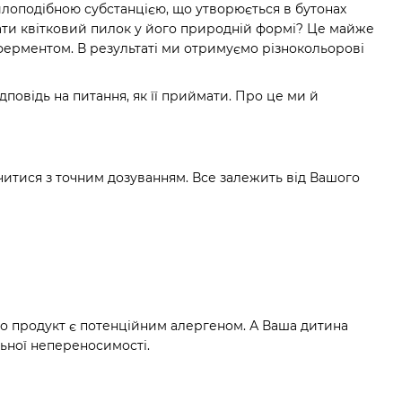
лоподібною субстанцією, що утворюється в бутонах
ати квітковий пилок у його природній формі? Це майже
ерментом. В результаті ми отримуємо різнокольорові
повідь на питання, як її приймати. Про це ми й
читися з точним дозуванням. Все залежить від Вашого
 що продукт є потенційним алергеном. А Ваша дитина
ьної непереносимості.