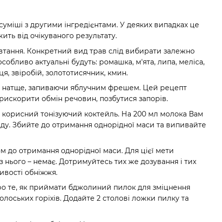
уміші з другими інгредієнтами. У деяких випадках це
ить від очікуваного результату.
втання. Конкретний вид трав слід вибирати залежно
собливо актуальні будуть: ромашка, м'ята, липа, меліса,
я, звіробій, золототисячник, кмин.
нку натще, запиваючи яблучним фрешем. Цей рецепт
искорити обмін речовин, позбутися запорів.
а корисний тонізуючий коктейль. На 200 мл молока Вам
еду. Збийте до отримання однорідної маси та випивайте
м до отримання однорідної маси. Для цієї мети
з нього – немає. Дотримуйтесь тих же дозування і тих
ивості обніжжя.
ро те, як приймати бджолиний пилок для зміцнення
олоських горіхів. Додайте 2 столові ложки пилку та