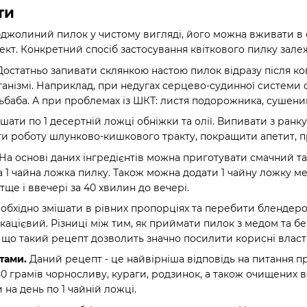
ти
бджолиний пилок у чистому вигляді, його можна вживати в с
кт. Конкретний спосіб застосування квіткового пилку залеж
остатньо запивати склянкою настою пилок відразу після ко
ганізмі. Наприклад, при недугах серцево-судинної системи о
льбаба. А при проблемах із ШКТ: листя подорожника, сушениц
шати по 1 десертній ложці обніжки та олії. Випивати з ра
и роботу шлунково-кишкового тракту, покращити апетит, пр
На основі даних інгредієнтів можна приготувати смачний т
а 1 чайна ложка пилку. Також можна додати 1 чайну ложку м
атще і ввечері за 40 хвилин до вечері.
еобхідно змішати в рівних пропорціях та перебити блендеро
кацієвий. Різниці між тим, як приймати пилок з медом та бе
 що такий рецепт дозволить значно посилити корисні власт
тами.
Даний рецепт - це найвірніша відповідь на питання п
50 грамів чорносливу, кураги, родзинок, а також очищених в
на день по 1 чайній ложці.