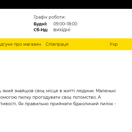
Графік роботи:
Будні:
09:00–18:00
вихідні
Сб-Нд:
ідгуки про магазин
Співпраця
Укр
а, який знайшов своє місце в житті людини. Маленькі
помогою пилку прогодувати своє потомство. А
астивості. Як правильно приймати бджолиний пилок -