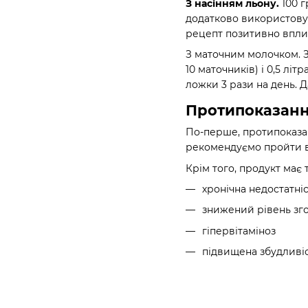
З насінням льону.
100 
додатково використовув
рецепт позитивно вплив
З маточним молочком. З'
10 маточників) і 0,5 л
ложки 3 рази на день. 
Протипоказан
По-перше, протипоказа
рекомендуємо пройти в
Крім того, продукт має
хронічна недостатні
знижений рівень зго
гіпервітаміноз
підвищена збудливі