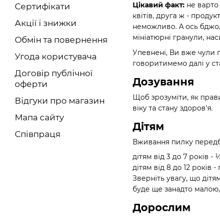
Цікавий факт:
не варто
Сертифікати
квітів, друга ж - прод
Акції і знижки
неможливо. А ось бджо
мініатюрні гранули, нас
Обмін та повернення
Упевнені, Ви вже чули 
Угода користувача
говоритимемо далі у ста
Договір публічної
Дозування
оферти
Щоб зрозуміти, як прав
Відгуки про магазин
віку та стану здоров'я.
Мапа сайту
Дітям
Співпраця
Вживання пилку передба
дітям від 3 до 7 років -
дітям від 8 до 12 років 
Зверніть увагу, що діт
буде ще занадто малою,
Дорослим