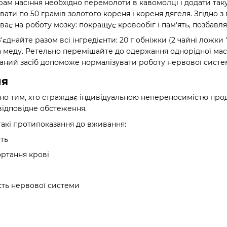
грам насіння необхідно перемолоти в кавомолці і додати та
ати по 50 грамів золотого кореня і кореня дягеля. Згідно 
ає на роботу мозку: покращує кровообіг і пам'ять, позбавля
єднайте разом всі інгредієнти: 20 г обніжки (2 чайні ложки "
ітра меду. Ретельно перемішайте до одержання однорідної ма
Даний засіб допоможе нормалізувати роботу нервової систе
ня
но тим, хто страждає індивідуальною непереносимістю про
ідповідне обстеження.
 такі протипоказання до вживання:
сть
ртання крові
сть нервової системи