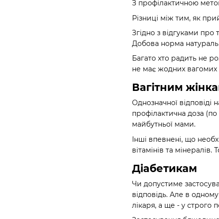
З профілактичною метою
Різниці між тим, як пр
Згідно з відгуками про
Добова норма натуральн
Багато хто радить не ро
не має жодних вагомих 
Вагітним жінк
Однозначної відповіді 
профілактична доза (по
майбутньої мами.
Інші впевнені, що необх
вітамінів та мінералів
Діабетикам
Чи допустиме застосува
відповідь. Але в одном
лікаря, а ще - у строго 