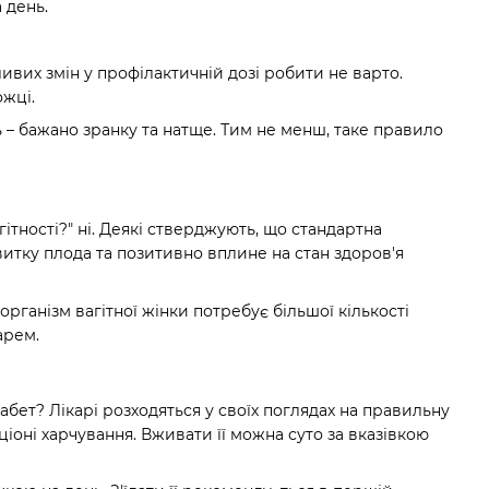
 день.
ивих змін у профілактичній дозі робити не варто.
ожці.
ь – бажано зранку та натще. Тим не менш, таке правило
ітності?" ні. Деякі стверджують, що стандартна
витку плода та позитивно вплине на стан здоров'я
організм вагітної жінки потребує більшої кількості
арем.
бет? Лікарі розходяться у своїх поглядах на правильну
іоні харчування. Вживати її можна суто за вказівкою