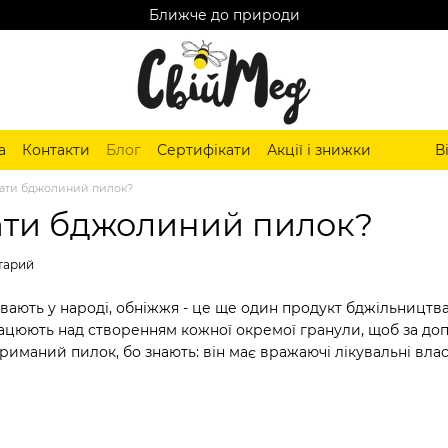
Ближче до природи
а
Контакти
Блог
Сертифікати
Акції і знижки
В
ати бджолиний пилок?
ти бджолиний пилок?
тарий
ивають у народі, обніжжя - це ще один продукт бджільництв
ацюють над створенням кожної окремої гранули, щоб за до
риманий пилок, бо знають: він має вражаючі лікувальні вл