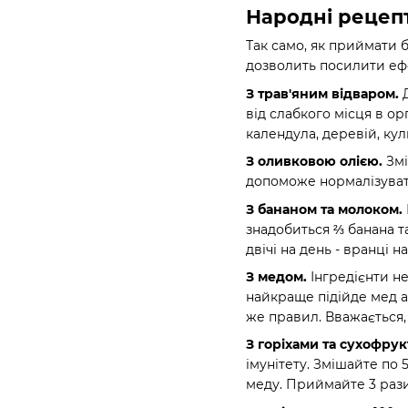
Народні рецеп
Так само, як приймати 
дозволить посилити ефе
З трав'яним відваром.
Д
від слабкого місця в ор
календула, деревій, ку
З оливковою олією.
Змі
допоможе нормалізуват
З бананом та молоком.
знадобиться ⅔ банана т
двічі на день - вранці н
З медом.
Інгредієнти н
найкраще підійде мед а
же правил. Вважається,
З горіхами та сухофрук
імунітету. Змішайте по 
меду. Приймайте 3 рази 