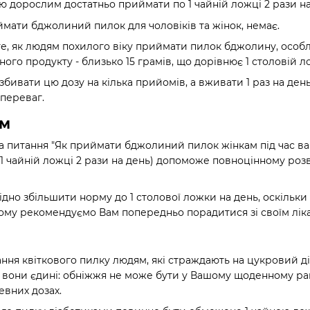
 дорослим достатньо приймати по 1 чайній ложці 2 рази на
иймати бджолиний пилок для чоловіків та жінок, немає.
 те, як людям похилого віку приймати пилок бджолину, особл
ого продукту - близько 15 грамів, що дорівнює 1 столовій л
збивати цю дозу на кілька прийомів, а вживати 1 раз на ден
переваг.
ам
на питання "Як приймати бджолиний пилок жінкам під час ваг
 1 чайній ложці 2 рази на день) допоможе повноцінному роз
ідно збільшити норму до 1 столової ложки на день, оскільки 
. Тому рекомендуємо Вам попередньо порадитися зі своїм лік
ння квіткового пилку людям, які страждають на цукровий діа
у вони єдині: обніжжя не може бути у Вашому щоденному рац
певних дозах.