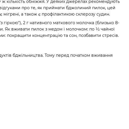
ку ж кількість обніжжя. У деяких джерелах рекомендують
з відгуками про те, як приймати бджолиний пилок, цей
є мігрені, а також є профілактикою склерозу судин.
з гіркою"), 2 г нативного маткового молочка (близько 8-
си. Як вживати пилок з медом і молочком: по ½ чайної
ми: покращити концентрацію та сон, позбавити стресів.
дуктів бджільництва. Тому перед початком вживання