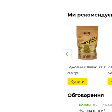
Ми рекомендує
Бджолиний пилок 500 г
Ме
305 грн
34
Купити
Обговорення
Роман
03.06.2024 в
Чудова стаття!